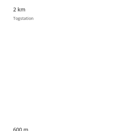
2 km
Togstation
600 m