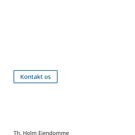
Interesseret?
Kontakt os for fremvisning
Kontakt os
Th. Holm Ejendomme