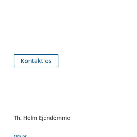
Interesseret?
Kontakt os for fremvisning
Kontakt os
Th. Holm Ejendomme
Om os