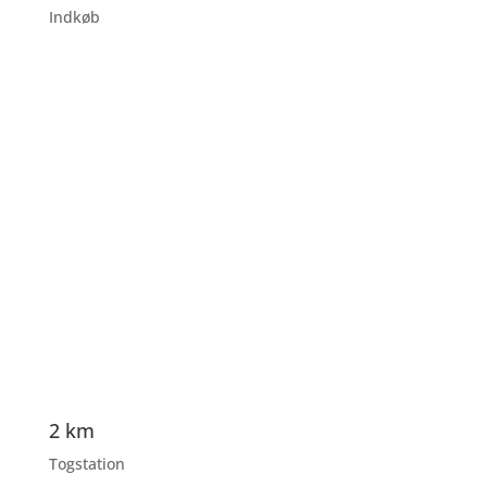
Indkøb
2 km
Togstation